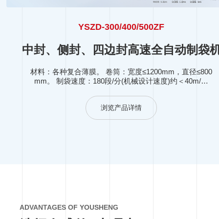
YSZD-300/400/500ZF
中封、侧封、四边封高速全自动制袋机
材料：各种复合薄膜。 卷筒：宽度≤1200mm，直径≤800
mm。 制袋速度：180段/分(机械设计速度)约＜40m/mi
n。 制袋宽度：≤500mm。 制袋长度：50-400mm，制袋
长度超过400mm 以上应采用倍送功能。
浏览产品详情
ADVANTAGES OF YOUSHENG