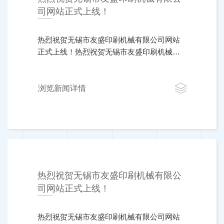
司网站正式上线！
热烈祝贺无锡市友盛印刷机械有限公司网站
正式上线！热烈祝贺无锡市友盛印刷机械有
限公司网站正式上线！热烈…
浏览新闻详情
热烈祝贺无锡市友盛印刷机械有限公
司网站正式上线！
热烈祝贺无锡市友盛印刷机械有限公司网站