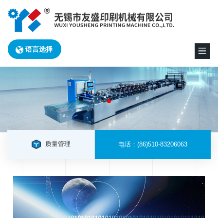
语言选择
质量管理
电话：(86)510-83206063
友盛长期专注于制袋
拥有专业的技术研